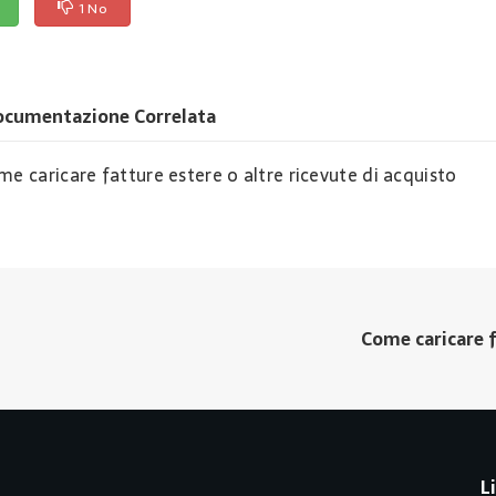
1 No
ocumentazione Correlata
e caricare fatture estere o altre ricevute di acquisto
Come caricare f
L