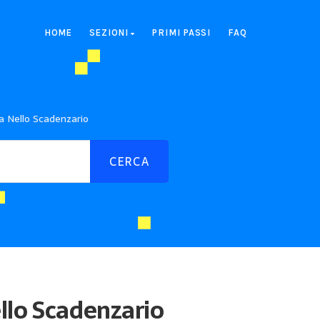
HOME
SEZIONI
PRIMI PASSI
FAQ
a Nello Scadenzario
llo Scadenzario