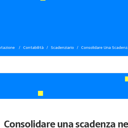
tazione
/
Contabilità
/
Scadenziario
/
Consolidare Una Scadenz
Consolidare una scadenza ne