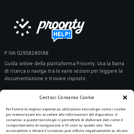
P.IVA 02958280188
Guida online della piattaforma Proonty. Usa la barra
di ricerca o naviga tra le varie sezioni per leggere la
documentazione e trovare risposte.
Gestisci Consenso Cookie
Link Utili
Per fornire le migliori esperienze, utilizziamo tecnologie come i cookie
Acquista Ora
per memorizzare e/o accedere alle informazioni del dispositivo. Il
consenso a queste tecnologie ci permetterà di elaborare dati come il
comportamento di navigazione o ID unici su questo sito. Non
Pagine
acconsentire o ritirare il consenso può influire negativamente su alcune