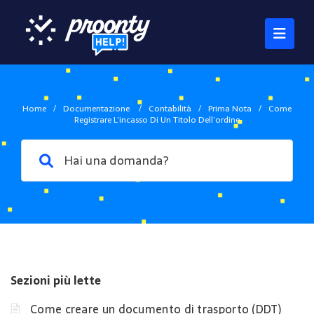
Home
/
Documentazione
/
Contabilità
/
Prima Nota
/
Come
Registrare L’incasso Di Un Titolo Dell’ordine
Sezioni più lette
Come creare un documento di trasporto (DDT)