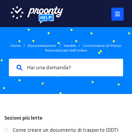
Home
/
Documentazione
/
Vendite
/
Come Inserire Un Prezzo
Personalizzato Nell’ordine
Sezioni più lette
Come creare un documento di trasporto (DDT)