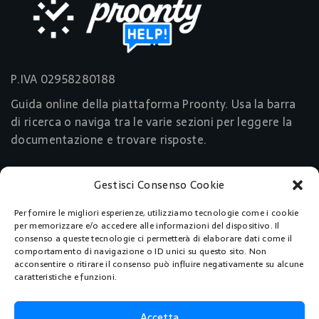
P.IVA 02958280188
Guida online della piattaforma Proonty. Usa la barra
di ricerca o naviga tra le varie sezioni per leggere la
documentazione e trovare risposte.
Gestisci Consenso Cookie
Link Utili
Per fornire le migliori esperienze, utilizziamo tecnologie come i cookie
Acquista Ora
per memorizzare e/o accedere alle informazioni del dispositivo. Il
consenso a queste tecnologie ci permetterà di elaborare dati come il
comportamento di navigazione o ID unici su questo sito. Non
Pagine
acconsentire o ritirare il consenso può influire negativamente su alcune
caratteristiche e funzioni.
Home
Accetta