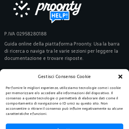
P.IVA 02958280188
Guida online della piattaforma Proonty. Usa la barra
di ricerca o naviga tra le varie sezioni per leggere la
documentazione e trovare risposte.
Gestisci Consenso Cookie
Link Utili
Per fornire le migliori esperienze, utilizziamo tecnologie come i cookie
Acquista Ora
per memorizzare e/o accedere alle informazioni del dispositivo. Il
consenso a queste tecnologie ci permetterà di elaborare dati come il
comportamento di navigazione o ID unici su questo sito. Non
Pagine
acconsentire o ritirare il consenso può influire negativamente su alcune
caratteristiche e funzioni.
Home