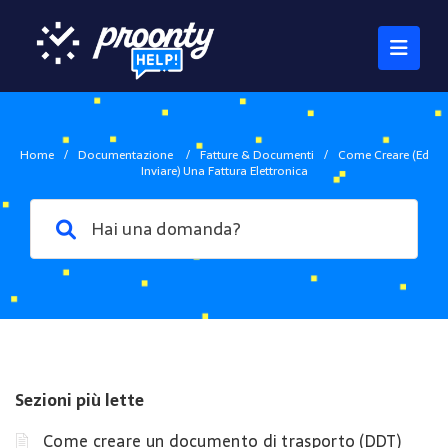
Home
/
Documentazione
/
Fatture & Documenti
/
Come Creare (ed
Inviare) Una Fattura Elettronica
Sezioni più lette
Come creare un documento di trasporto (DDT)