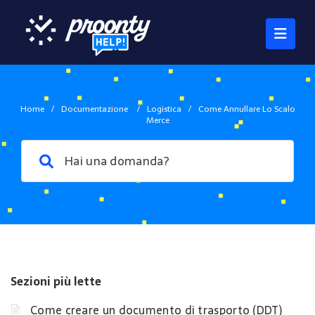
Home
/
Documentazione
/
Logistica
/
Come Annullare Lo Scalo
Merce
Sezioni più lette
Come creare un documento di trasporto (DDT)