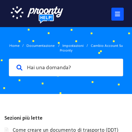
Home
/
Documentazione
/
Impostazioni
/
Cambio Account Su
Proonty
Sezioni più lette
Come creare un documento di trasporto (DDT)