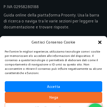
P.IVA 02958280188
Guida online della piattaforma Proonty. Usa la barra
di ricerca o naviga tra le varie sezioni per leggere la
documentazione e trovare risposte.
Gestisci Consenso Cookie
Link Utili
Per fornire le migliori esperienze, utilizziamo tecnologie come i cookie
Acquista Ora
per memorizzare e/o accedere alle informazioni del dispositivo. Il
consenso a queste tecnologie ci permetterà di elaborare dati come il
comportamento di navigazione o ID unici su questo sito. Non
Pagine
acconsentire o ritirare il consenso può influire negativamente su alcune
caratteristiche e funzioni.
Home
Accetta
Documentazione
Nega